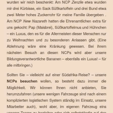
wurden wir reich beschenkt: Am NCP
Zenzile
etwa wurden
mir drei Kürbisse, ein Sack Süßkartoffeln und drei Bund etwa
zwei Meter hohes Zuckerrohr für meine Familie übergeben .
Am NCP
New Nazareth
hatten die Ehrenamtlichen extra für
uns gekocht: Pap (Maisbrei), Süßkartoffelmus und Hühnchen
– ein Luxus, den es für die Allermeisten dieser Menschen nur
zu Weihnachten und zu besonderen Anlassen gibt. (Eine
Ablehnung wäre eine Kränkung gewesen. Bei ihrem
nächsten Besuch an diesen NCPs wird aber unsere
Bildungsverantwortliche Bananen – ebenfalls ein Luxus! – für
alle mitbringen.)
Sollten Sie – vielleicht auf einer Südafrika-Reise? – unsere
NCPs besuchen
wollen, so besteht dazu immer die
Möglichkeit. Wir können Ihnen nicht anbieten, Sie
herumzufahren (unsere wenigen Fahrzeuge sind nach einem
komplizierten logistischen System ständig im Einsatz, unsere
Mitarbeiter auch), wohl aber, im eigenen Fahrzeug eins
unserer Teams zu begleiten oder sich selbstständig auf den